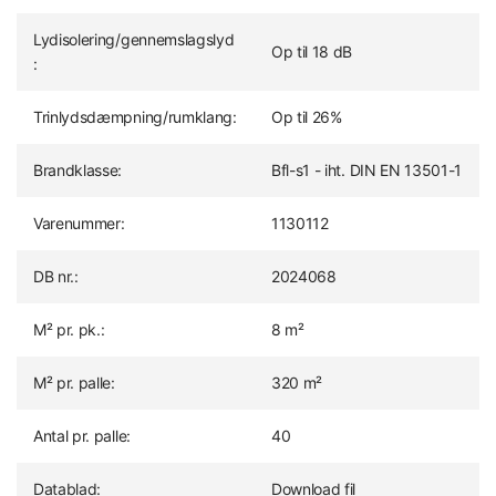
Lydisolering/gennemslagslyd
Op til 18 dB
:
Trinlydsdæmpning/rumklang:
Op til 26%
Brandklasse:
Bfl-s1 - iht. DIN EN 13501-1
Varenummer:
1130112
DB nr.:
2024068
M² pr. pk.:
8 m²
M² pr. palle:
320 m²
Antal pr. palle:
40
Datablad:
Download fil