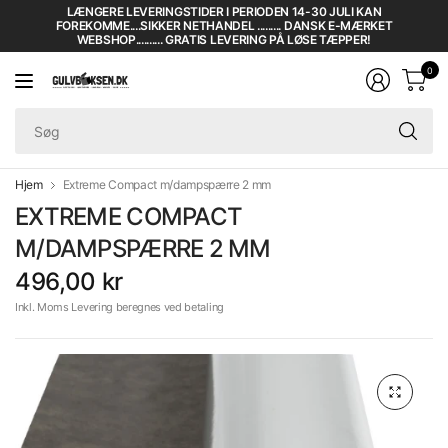
LÆNGERE LEVERINGSTIDER I PERIODEN 14-30 JULI KAN
FOREKOMME....SIKKER NETHANDEL ......... DANSK E-MÆRKET
WEBSHOP.......... GRATIS LEVERING PÅ LØSE TÆPPER!
0
Sø
Hjem
Extreme Compact m/dampspærre 2 mm
EXTREME COMPACT
M/DAMPSPÆRRE 2 MM
496,00 kr
Inkl. Moms Levering beregnes ved betaling