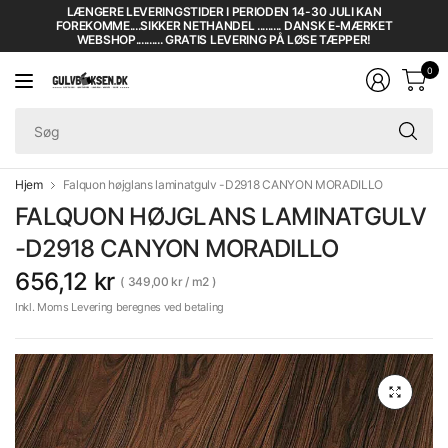
LÆNGERE LEVERINGSTIDER I PERIODEN 14-30 JULI KAN
FOREKOMME....SIKKER NETHANDEL ......... DANSK E-MÆRKET
WEBSHOP.......... GRATIS LEVERING PÅ LØSE TÆPPER!
0
Sø
Hjem
Falquon højglans laminatgulv -D2918 CANYON MORADILLO
FALQUON HØJGLANS LAMINATGULV
-D2918 CANYON MORADILLO
656,12 kr
349,00 kr
/
m2
Inkl. Moms Levering beregnes ved betaling