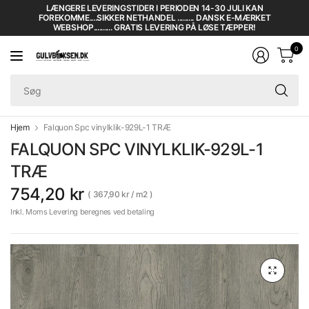
LÆNGERE LEVERINGSTIDER I PERIODEN 14-30 JULI KAN
FOREKOMME....SIKKER NETHANDEL ......... DANSK E-MÆRKET
WEBSHOP.......... GRATIS LEVERING PÅ LØSE TÆPPER!
0
Sø
Hjem
Falquon Spc vinylklik-929L-1 TRÆ
FALQUON SPC VINYLKLIK-929L-1
TRÆ
754,20 kr
367,90 kr
/
m2
Inkl. Moms Levering beregnes ved betaling