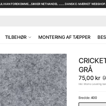
I KAN FOREKOMME....SIKKER NETHANDEL ......... DANSK E-MÆRKET WEBSHOP....
TILBEHØR
MONTERING AF TÆPPER
BES
CRICKE
GRÅ
75,00 kr
9
Inkl. Moms Levering be
Bredde:
400