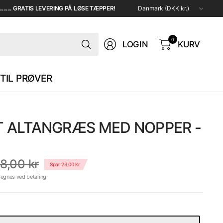
Opdater
...... GRATIS LEVERING PÅ LØSE TÆPPER!
land/region
Søg
0
LOGIN
KURV
TIL PRØVER
T ALTANGRÆS MED NOPPER -
8,00 kr
Spar 23,00 kr
regnes ved betaling