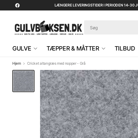
LÆNGERE LEVERINGSTIDER I PERIODEN 14-30 JUL
GULVE
TÆPPER & MÅTTER
TILBUD
Hjem
Cricket altangræs med nopper - Grå