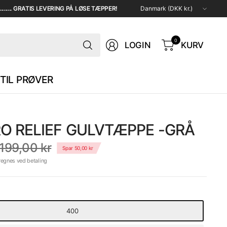
Opdater
...... GRATIS LEVERING PÅ LØSE TÆPPER!
land/region
Søg
0
LOGIN
KURV
TIL PRØVER
O RELIEF GULVTÆPPE -GRÅ
199,00 kr
Spar 50,00 kr
regnes ved betaling
400