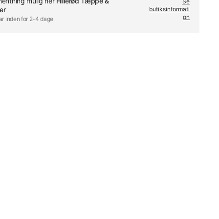
fhentning mulig her
Hillerød Tæppe &
Se
er
butiksinformati
on
ar inden for 2-4 dage