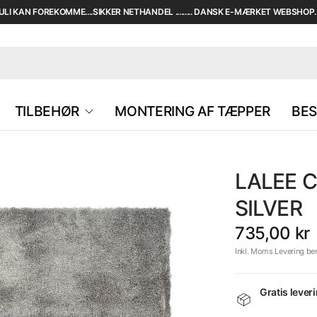
I KAN FOREKOMME....SIKKER NETHANDEL ......... DANSK E-MÆRKET WEBSHOP....
TILBEHØR
MONTERING AF TÆPPER
BES
LALEE C
SILVER
735,00 kr
Inkl. Moms Levering be
Gratis lever