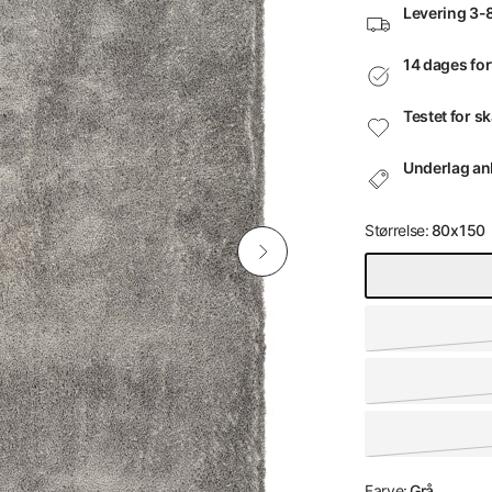
Levering 3-
14 dages for
Testet for s
Underlag anb
Størrelse:
80x150
Farve:
Grå