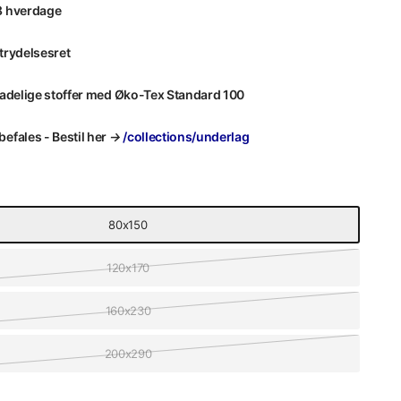
8 hverdage
trydelsesret
kadelige stoffer med Øko-Tex Standard 100
efales - Bestil her
→
/collections/underlag
80x150
120x170
160x230
200x290