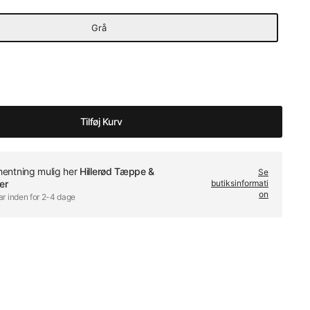
Grå
Tilføj Kurv
fhentning mulig her
Hillerød Tæppe &
Se
er
butiksinformati
on
ar inden for 2-4 dage