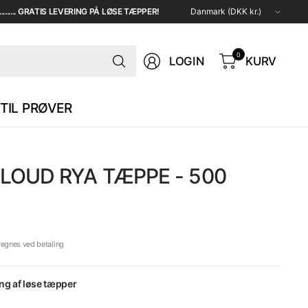
Opdater
...... GRATIS LEVERING PÅ LØSE TÆPPER!
land/region
Søg
0
LOGIN
KURV
TIL PRØVER
LOUD RYA TÆPPE - 500
regnes ved betaling
ing af løse tæpper