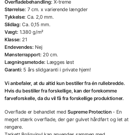
Overfladebehandling:
X-treme
Størrelse:
7 cm. x varierende længder
Tykkelse:
Ca. 2,0 mm.
Slidlag:
Ca. 0,15 mm.
Vægt:
1.380 g/m²
Klasse:
21
Endevendes:
Nej
Mønsterrapport:
20 cm.
Lægningsmetode:
Lægges løst
Garanti:
5 års slidgaranti i private hjem!
Vi anbefaler, at du altid kun bestiller fra én rullebredde.
Hvis du bestiller fra forskellige, kan der forekomme
farveforskelle, da du vil få fra forskellige produktioner.
Overflade er behandlet med
Supreme Protection
- En
meget stærk overflade, der gør gulvet hårdført og let at
rengøre.
Tarkett Boligvinyl kan anvendes sammen med