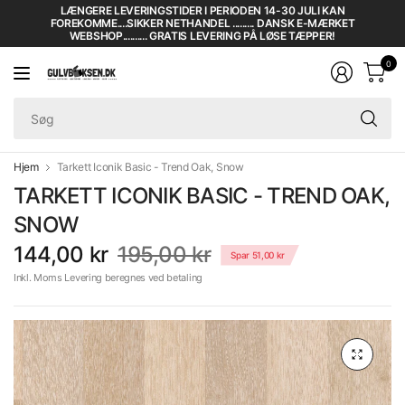
LÆNGERE LEVERINGSTIDER I PERIODEN 14-30 JULI KAN
FOREKOMME....SIKKER NETHANDEL ......... DANSK E-MÆRKET
WEBSHOP.......... GRATIS LEVERING PÅ LØSE TÆPPER!
0
Sø
Hjem
Tarkett Iconik Basic - Trend Oak, Snow
TARKETT ICONIK BASIC - TREND OAK,
SNOW
144,00 kr
195,00 kr
Spar 51,00 kr
Inkl. Moms Levering beregnes ved betaling