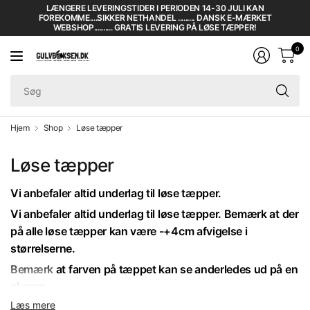
LÆNGERE LEVERINGSTIDER I PERIODEN 14-30 JULI KAN
FOREKOMME....SIKKER NETHANDEL ......... DANSK E-MÆRKET
WEBSHOP.......... GRATIS LEVERING PÅ LØSE TÆPPER!
0
Sø
Hjem
Shop
Løse tæpper
Løse tæpper
Vi anbefaler altid underlag til løse tæpper.
Vi anbefaler altid underlag til løse tæpper. Bemærk at der
på alle løse tæpper kan være -+4cm afvigelse i
størrelserne.
Bemærk at farven på tæppet kan se anderledes ud på en
skærm.
Læs mere
Bemærk også at tæpper kan lugte når de bliver rullet ud