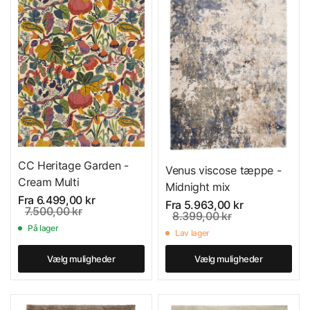
CC Heritage Garden -
Venus viscose tæppe -
Cream Multi
Midnight mix
Fra
6.499,00 kr
Fra
5.963,00 kr
7.500,00 kr
8.399,00 kr
På lager
Lav lager
Vælg muligheder
Vælg muligheder