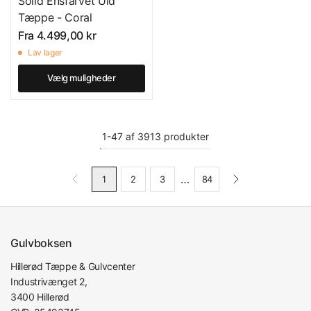
Solid Ensfarvet Uld
Tæppe - Coral
Fra
4.499,00 kr
Lav lager
Vælg muligheder
1-47 af 3913 produkter
…
1
2
3
84
Gulvboksen
Hillerød Tæppe & Gulvcenter
Industrivænget 2,
3400 Hillerød