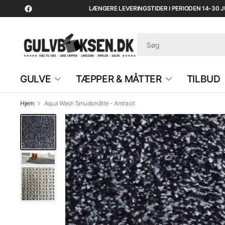
LÆNGERE LEVERINGSTIDER I PERIODEN 14-30 JUL
GULVE
TÆPPER & MÅTTER
TILBUD
Hjem
Aqua Wash Smudsmåtte - Antracit