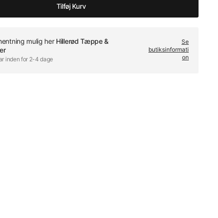
Tilføj Kurv
fhentning mulig her
Hillerød Tæppe &
Se
er
butiksinformati
on
ar inden for 2-4 dage