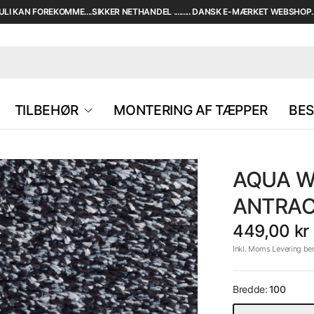
I KAN FOREKOMME....SIKKER NETHANDEL ......... DANSK E-MÆRKET WEBSHOP....
TILBEHØR
MONTERING AF TÆPPER
BES
AQUA W
ANTRAC
449,00 kr
Inkl. Moms Levering be
Bredde:
100