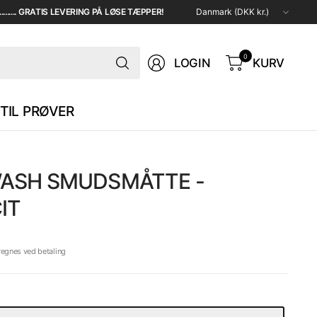
Opdater
...... GRATIS LEVERING PÅ LØSE TÆPPER!
land/region
Søg
0
LOGIN
KURV
TIL PRØVER
ASH SMUDSMÅTTE -
IT
regnes ved betaling