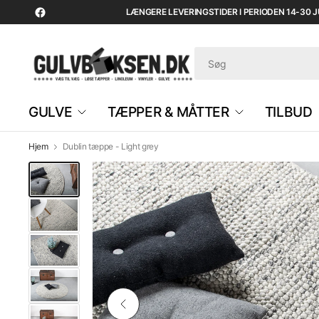
LÆNGERE LEVERINGSTIDER I PERIODEN 14-30 JUL
GULVE
TÆPPER & MÅTTER
TILBUD
Hjem
Dublin tæppe - Light grey