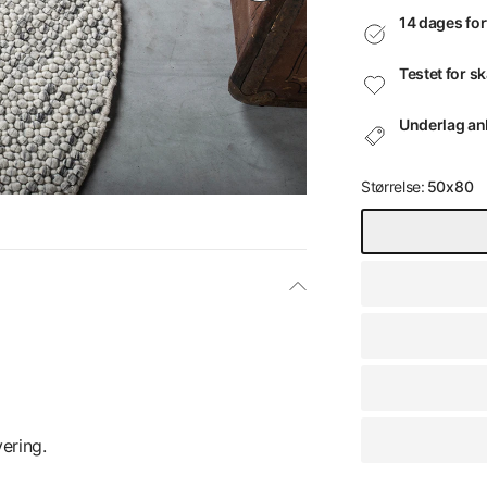
14 dages for
Testet for s
Underlag anb
Størrelse:
50x80
ering.