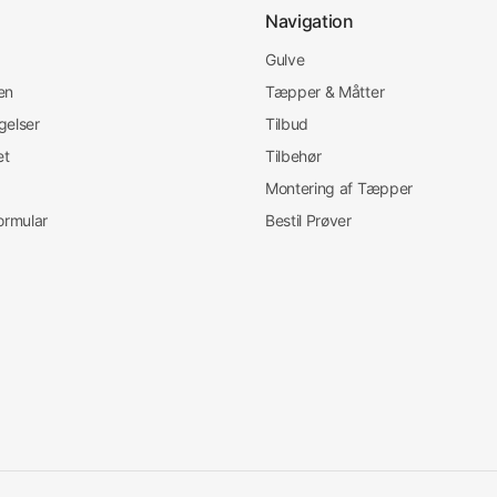
n
Navigation
Gulve
en
Tæpper & Måtter
gelser
Tilbud
et
Tilbehør
Montering af Tæpper
ormular
Bestil Prøver