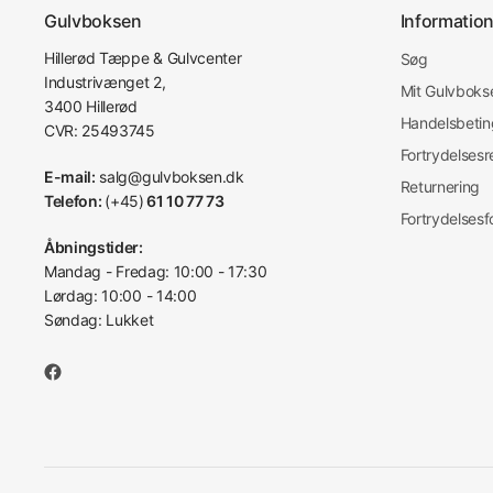
Gulvboksen
Informatio
Hillerød Tæppe & Gulvcenter
Søg
Industrivænget 2,
Mit Gulvboks
3400 Hillerød
Handelsbetin
CVR: 25493745
Fortrydelsesr
E-mail:
salg@gulvboksen.dk
Returnering
Telefon:
(+45)
61 10 77 73
Fortrydelsesf
Åbningstider:
Mandag - Fredag: 10:00 - 17:30
Lørdag: 10:00 - 14:00
Søndag: Lukket