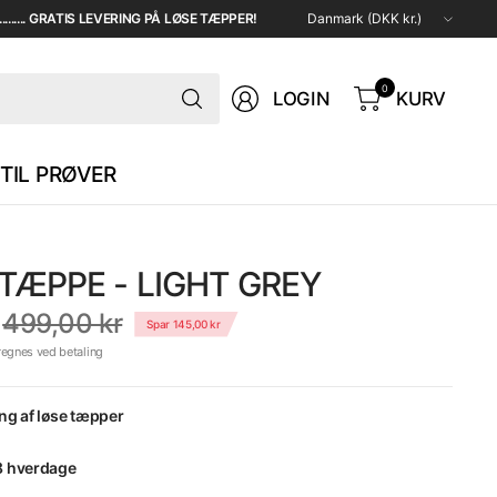
Opdater
...... GRATIS LEVERING PÅ LØSE TÆPPER!
land/region
Søg
0
LOGIN
KURV
TIL PRØVER
TÆPPE - LIGHT GREY
499,00 kr
Spar 145,00 kr
regnes ved betaling
ing af løse tæpper
8 hverdage