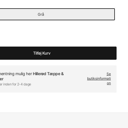
Grå
Tilføj Kurv
fhentning mulig her
Hillerød Tæppe &
Se
er
butiksinformati
on
ar inden for 2-4 dage