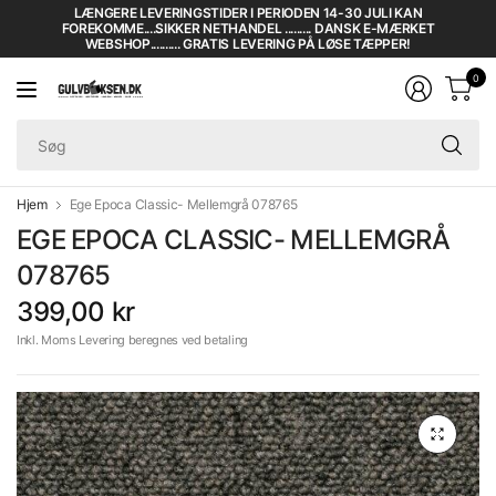
LÆNGERE LEVERINGSTIDER I PERIODEN 14-30 JULI KAN
FOREKOMME....SIKKER NETHANDEL ......... DANSK E-MÆRKET
WEBSHOP.......... GRATIS LEVERING PÅ LØSE TÆPPER!
0
Sø
Hjem
Ege Epoca Classic- Mellemgrå 078765
EGE EPOCA CLASSIC- MELLEMGRÅ
078765
399,00 kr
Inkl. Moms Levering beregnes ved betaling