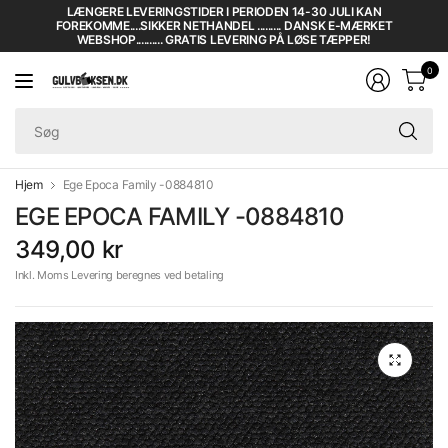
LÆNGERE LEVERINGSTIDER I PERIODEN 14-30 JULI KAN
FOREKOMME....SIKKER NETHANDEL ......... DANSK E-MÆRKET
WEBSHOP.......... GRATIS LEVERING PÅ LØSE TÆPPER!
0
Sø
Hjem
Ege Epoca Family -0884810
EGE EPOCA FAMILY -0884810
349,00 kr
Inkl. Moms Levering beregnes ved betaling