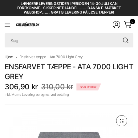
LÆNGERE LEVERINGSTIDER I PERIODEN 14-30 JULI KAN
FOREKOMME....SIKKER NETHANDEL ......... DANSK E-MÆRKET
WEBSHOP.......... GRATIS LEVERING PÅ LØSE TÆPPER!
0
Sø
Hjem
Ensfarvet tæppe - Ata 7000 Light Grey
ENSFARVET TÆPPE - ATA 7000 LIGHT
GREY
306,90 kr
310,00 kr
Spar 3,10 kr
Inkl. Moms Levering beregnes ved betaling