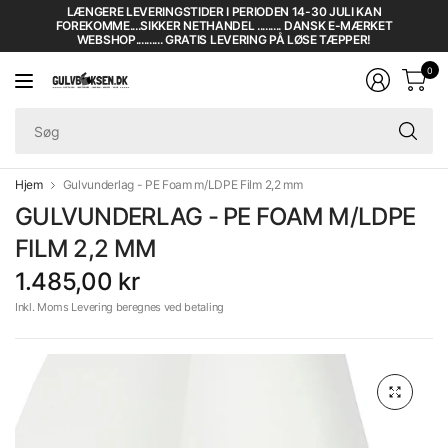
LÆNGERE LEVERINGSTIDER I PERIODEN 14-30 JULI KAN
FOREKOMME....SIKKER NETHANDEL ......... DANSK E-MÆRKET
WEBSHOP.......... GRATIS LEVERING PÅ LØSE TÆPPER!
0
Sø
Hjem
Gulvunderlag - PE Foam m/LDPE Film 2,2 mm
GULVUNDERLAG - PE FOAM M/LDPE
FILM 2,2 MM
1.485,00 kr
Inkl. Moms Levering beregnes ved betaling