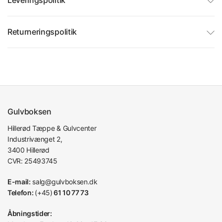
Leveringspolitik
Returneringspolitik
Gulvboksen
Hillerød Tæppe & Gulvcenter
Industrivænget 2,
3400 Hillerød
CVR: 25493745
E-mail:
salg@gulvboksen.dk
Telefon:
(+45)
61 10 77 73
Åbningstider: