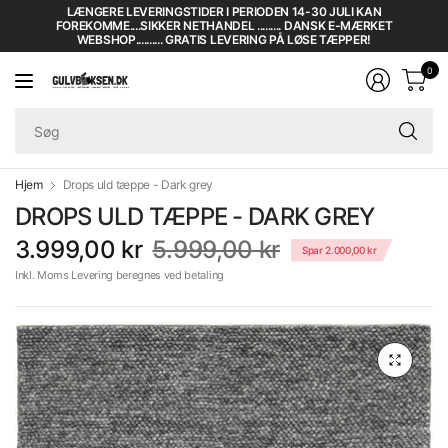
LÆNGERE LEVERINGSTIDER I PERIODEN 14-30 JULI KAN
FOREKOMME....SIKKER NETHANDEL ......... DANSK E-MÆRKET
WEBSHOP.......... GRATIS LEVERING PÅ LØSE TÆPPER!
0
Sø
Hjem
Drops uld tæppe - Dark grey
DROPS ULD TÆPPE - DARK GREY
3.999,00 kr
5.999,00 kr
Spar 2.000,00 kr
Inkl. Moms Levering beregnes ved betaling