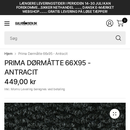
LÆNGERE LEVERINGSTIDER I PERIODEN 14-30 JULI KAN
FOREKOMME....SIKKER NETHANDEL ......... DANSK E-MÆRKET
WEBSHOP.......... GRATIS LEVERING PÅ LØSE TÆPPER!
0
Sø
Hjem
Prima Dørmåtte 66x95 - Antracit
PRIMA DØRMÅTTE 66X95 -
ANTRACIT
449,00 kr
Inkl. Moms Levering beregnes ved betaling